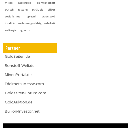
mises
papiergeld
planwirtschaft
putsch
rettung
schäuble
silber
sozialismus
spiegel
staatsgold
totalitär
verfassungswidrig
wahrheit
weltregierung
zensur
Partner
GoldSeiten.de
Rohstoff-Welt.de
MinenPortal.de
EdelmetallMesse.com
Goldseiten-Forum.com
GoldAuktion.de
Bullion-Investor.net