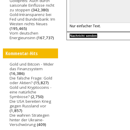
Goldpreis: Auch durch
saisonale Einflüsse nicht
zu stoppen
(342,380)
Gold-Intransparenz bei
Fed und Bundesbank: Im
Westen nichts Neues
Nur einfacher Text.
(195,465)
Vom deutschen
Energieunsinn
(167,737)
Kommentar-Hits
Gold und Bitcoin - Wider
das Finanzsystem
(16,386)
Die falsche Frage: Gold
oder Aktien?
(15,827)
Gold und Kryptocoins -
eine natürliche
Symbiose?
(2,750)
Die USA bereiten Krieg
gegen Russland vor
(1,857)
Die wahren Strategen
hinter der Ukraine-
Verschwörung
(409)