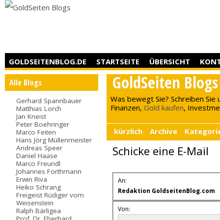
GOLDSEITENBLOG.DE
STARTSEITE
ÜBERSICHT
KON
GoldSeiten Blogs
Alle Blogs
Was bewegt Sie? Schreiben Sie 
Gerhard Spannbauer
Finanzen,
Gold kaufen
, Investment
Matthias Lorch
Jan Kneist
Peter Boehringer
kürzlich
Archive
Kategori
Marco Feiten
Hans Jörg Müllenmeister
Andreas Speer
Schicke eine E-Mail
Daniel Haase
Marco Freundl
Johannes Forthmann
Erwin Riva
An:
Heiko Schrang
Redaktion GoldseitenBlog.com
Freigeist Rüdiger vom
Weisenstein
Von:
Ralph Bärligea
Prof. Dr. Eberhard