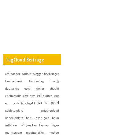
TagCloud Beiträge
afd
baader
bailout
blogger
boehringer
bundesbank
bundestag
bverfg
deutsches gold
dollar
draghi
eu
edelmetalle
efsf
esm
euliten
eur
gold
euro
ezb
falschgeld
fed
ftd
goldstandard
griechenland
handelsblatt
holt unser gold heim
inflation
iwf
juncker
keynes
lügen
mainstream
manipulation
medien