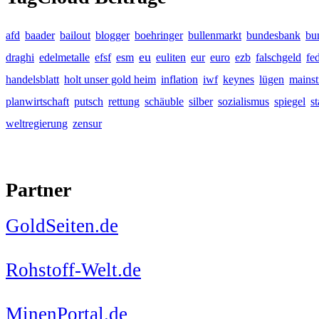
afd
baader
bailout
blogger
boehringer
bullenmarkt
bundesbank
bu
eu
draghi
edelmetalle
efsf
esm
euliten
eur
euro
ezb
falschgeld
fe
handelsblatt
holt unser gold heim
inflation
iwf
keynes
lügen
mains
planwirtschaft
putsch
rettung
schäuble
silber
sozialismus
spiegel
s
weltregierung
zensur
Partner
GoldSeiten.de
Rohstoff-Welt.de
MinenPortal.de