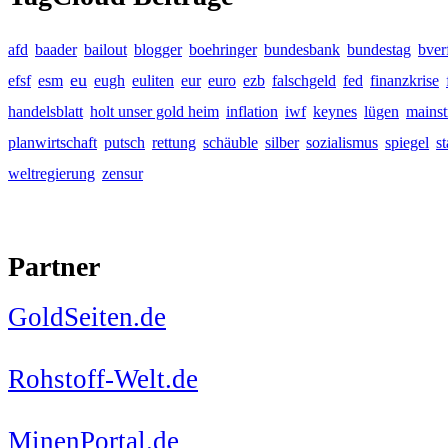
afd
baader
bailout
blogger
boehringer
bundesbank
bundestag
bver
eu
efsf
esm
eugh
euliten
eur
euro
ezb
falschgeld
fed
finanzkrise
handelsblatt
holt unser gold heim
inflation
iwf
keynes
lügen
mains
planwirtschaft
putsch
rettung
schäuble
silber
sozialismus
spiegel
s
weltregierung
zensur
Partner
GoldSeiten.de
Rohstoff-Welt.de
MinenPortal.de