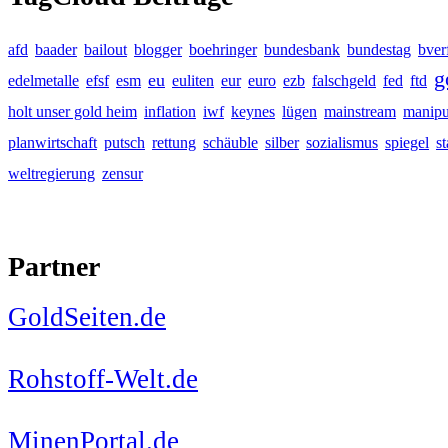
afd
baader
bailout
blogger
boehringer
bundesbank
bundestag
bver
g
eu
edelmetalle
efsf
esm
euliten
eur
euro
ezb
falschgeld
fed
ftd
holt unser gold heim
inflation
iwf
keynes
lügen
mainstream
manipu
planwirtschaft
putsch
rettung
schäuble
silber
sozialismus
spiegel
s
weltregierung
zensur
Partner
GoldSeiten.de
Rohstoff-Welt.de
MinenPortal.de