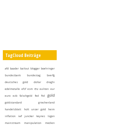
TagCloud Beiträge
afd
baader
bailout
blogger
boehringer
bundesbank
bundestag
bverfg
deutsches gold
dollar
draghi
eu
edelmetalle
efsf
esm
euliten
eur
gold
euro
ezb
falschgeld
fed
ftd
goldstandard
griechenland
handelsblatt
holt unser gold heim
inflation
iwf
juncker
keynes
lügen
mainstream
manipulation
medien