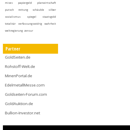
mises
papiergeld
planwirtschaft
putsch
rettung
schäuble
silber
sozialismus
spiegel
staatsgold
totalitär
verfassungswidrig
wahrheit
weltregierung
zensur
Partner
GoldSeiten.de
Rohstoff-Welt.de
MinenPortal.de
EdelmetallMesse.com
Goldseiten-Forum.com
GoldAuktion.de
Bullion-Investor.net