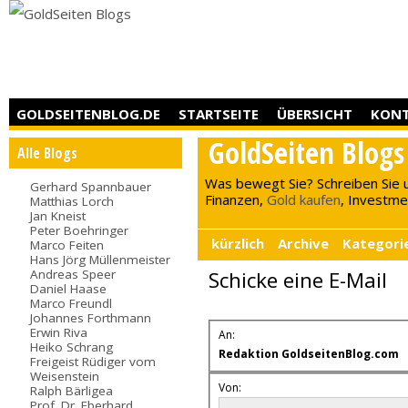
GOLDSEITENBLOG.DE
STARTSEITE
ÜBERSICHT
KON
GoldSeiten Blogs
Alle Blogs
Was bewegt Sie? Schreiben Sie 
Gerhard Spannbauer
Finanzen,
Gold kaufen
, Investment
Matthias Lorch
Jan Kneist
Peter Boehringer
kürzlich
Archive
Kategori
Marco Feiten
Hans Jörg Müllenmeister
Andreas Speer
Schicke eine E-Mail
Daniel Haase
Marco Freundl
Johannes Forthmann
Erwin Riva
An:
Heiko Schrang
Redaktion GoldseitenBlog.com
Freigeist Rüdiger vom
Weisenstein
Von:
Ralph Bärligea
Prof. Dr. Eberhard