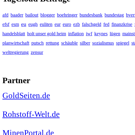
afd
baader
bailout
blogger
boehringer
bundesbank
bundestag
bver
eu
efsf
esm
eugh
euliten
eur
euro
ezb
falschgeld
fed
finanzkrise
handelsblatt
holt unser gold heim
inflation
iwf
keynes
lügen
mains
planwirtschaft
putsch
rettung
schäuble
silber
sozialismus
spiegel
s
weltregierung
zensur
Partner
GoldSeiten.de
Rohstoff-Welt.de
MinenPortal.de