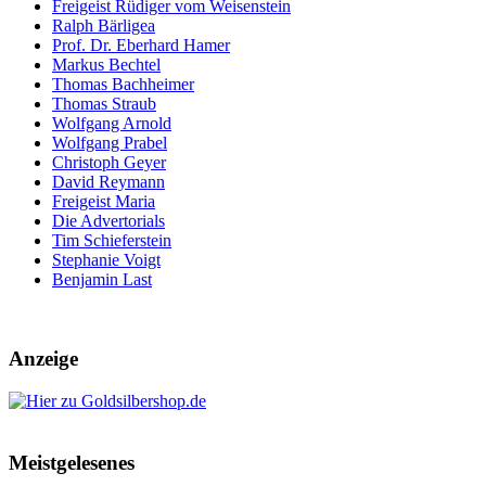
Freigeist Rüdiger vom Weisenstein
Ralph Bärligea
Prof. Dr. Eberhard Hamer
Markus Bechtel
Thomas Bachheimer
Thomas Straub
Wolfgang Arnold
Wolfgang Prabel
Christoph Geyer
David Reymann
Freigeist Maria
Die Advertorials
Tim Schieferstein
Stephanie Voigt
Benjamin Last
Anzeige
Meistgelesenes