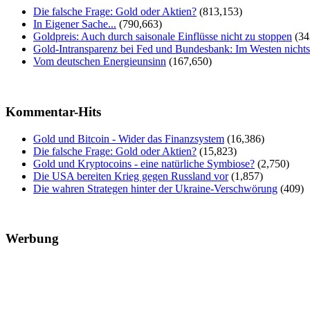
Die falsche Frage: Gold oder Aktien?
(813,153)
In Eigener Sache...
(790,663)
Goldpreis: Auch durch saisonale Einflüsse nicht zu stoppen
(34
Gold-Intransparenz bei Fed und Bundesbank: Im Westen nicht
Vom deutschen Energieunsinn
(167,650)
Kommentar-Hits
Gold und Bitcoin - Wider das Finanzsystem
(16,386)
Die falsche Frage: Gold oder Aktien?
(15,823)
Gold und Kryptocoins - eine natürliche Symbiose?
(2,750)
Die USA bereiten Krieg gegen Russland vor
(1,857)
Die wahren Strategen hinter der Ukraine-Verschwörung
(409)
Werbung