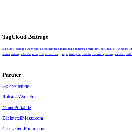
TagCloud Beiträge
afd
baader
bailout
banken
blogger
boehringer
bundesbank
bundestag
bverfg
deutsches gold
dollar
draghi
ed
putsch
rettung
schäuble
silber
snb
sozialismus
spiegel
staatsgold
totalitär
verfassungswidrig
wahrheit
weltr
Partner
GoldSeiten.de
Rohstoff-Welt.de
MinenPortal.de
EdelmetallMesse.com
Goldseiten-Forum.com