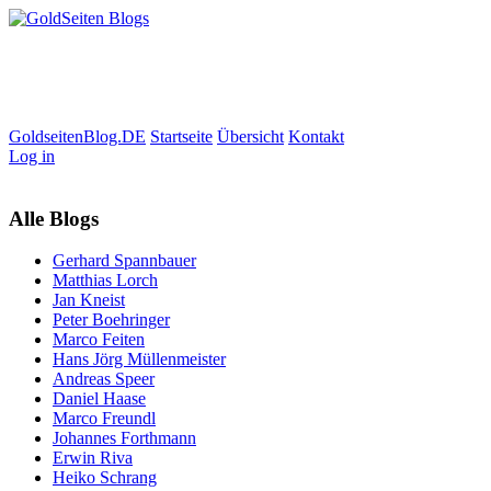
GoldseitenBlog.DE
Startseite
Übersicht
Kontakt
Log in
Alle Blogs
Gerhard Spannbauer
Matthias Lorch
Jan Kneist
Peter Boehringer
Marco Feiten
Hans Jörg Müllenmeister
Andreas Speer
Daniel Haase
Marco Freundl
Johannes Forthmann
Erwin Riva
Heiko Schrang