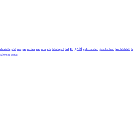
gold
eu
elmetalle
efsf
esm
euliten
eur
euro
ezb
falschgeld
fed
ftd
goldstandard
griechenland
handelsblatt
h
egierung
zensur