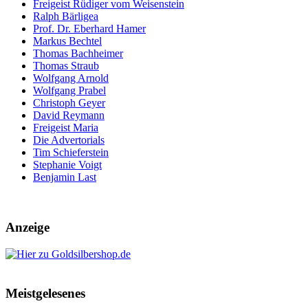
Freigeist Rüdiger vom Weisenstein
Ralph Bärligea
Prof. Dr. Eberhard Hamer
Markus Bechtel
Thomas Bachheimer
Thomas Straub
Wolfgang Arnold
Wolfgang Prabel
Christoph Geyer
David Reymann
Freigeist Maria
Die Advertorials
Tim Schieferstein
Stephanie Voigt
Benjamin Last
Anzeige
Meistgelesenes