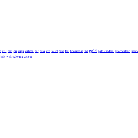
gold
eu
e
efsf
esm
eugh
euliten
eur
euro
ezb
falschgeld
fed
finanzkrise
ftd
goldstandard
griechenland
hande
heit
weltregierung
zensur