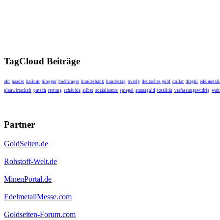
TagCloud Beiträge
afd
baader
bailout
blogger
boehringer
bundesbank
bundestag
bverfg
deutsches gold
dollar
draghi
edelmetall
planwirtschaft
putsch
rettung
schäuble
silber
sozialismus
spiegel
staatsgold
totalitär
verfassungswidrig
wahr
Partner
GoldSeiten.de
Rohstoff-Welt.de
MinenPortal.de
EdelmetallMesse.com
Goldseiten-Forum.com