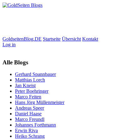
GoldseitenBlog.DE
Startseite
Übersicht
Kontakt
Log in
Alle Blogs
Gerhard Spannbauer
Matthias Lorch
Jan Kneist
Peter Boehringer
Marco Feiten
Hans Jörg Müllenmeister
Andreas Speer
Daniel Haase
Marco Freundl
Johannes Forthmann
Erwin Riva
Heiko Schrang