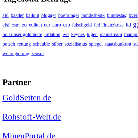
afd
baader
bailout
blogger
boehringer
bundesbank
bundestag
bver
g
eu
efsf
esm
euliten
eur
euro
ezb
falschgeld
fed
finanzkrise
ftd
holt unser gold heim
inflation
iwf
keynes
lügen
mainstream
manipu
putsch
rettung
schäuble
silber
sozialismus
spiegel
staatsbankrott
st
weltregierung
zensur
Partner
GoldSeiten.de
Rohstoff-Welt.de
MinenPortal.de