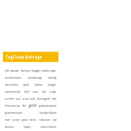
TagCloud Beiträge
afd
baader
bailout
blogger
boehringer
bundesbank
bundestag
bverfg
deutsches gold
dollar
draghi
eu
edelmetalle
efsf
esm
eugh
euliten
eur
euro
ezb
falschgeld
fed
gold
finanzkrise
ftd
goldstandard
griechenland
handelsblatt
holt unser gold heim
inflation
iwf
keynes
lügen
mainstream