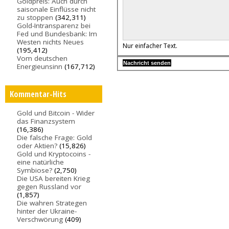
Goldpreis: Auch durch
saisonale Einflüsse nicht
zu stoppen
(342,311)
Gold-Intransparenz bei
Fed und Bundesbank: Im
Westen nichts Neues
Nur einfacher Text.
(195,412)
Vom deutschen
Energieunsinn
(167,712)
Kommentar-Hits
Gold und Bitcoin - Wider
das Finanzsystem
(16,386)
Die falsche Frage: Gold
oder Aktien?
(15,826)
Gold und Kryptocoins -
eine natürliche
Symbiose?
(2,750)
Die USA bereiten Krieg
gegen Russland vor
(1,857)
Die wahren Strategen
hinter der Ukraine-
Verschwörung
(409)