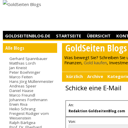
GOLDSEITENBLOG.DE
STARTSEITE
ÜBERSICHT
KON
GoldSeiten Blogs
Alle Blogs
Was bewegt Sie? Schreiben Sie 
Gerhard Spannbauer
Finanzen,
Gold kaufen
, Investment
Matthias Lorch
Jan Kneist
Peter Boehringer
kürzlich
Archive
Kategori
Marco Feiten
Hans Jörg Müllenmeister
Andreas Speer
Schicke eine E-Mail
Daniel Haase
Marco Freundl
Johannes Forthmann
Erwin Riva
An:
Heiko Schrang
Redaktion GoldseitenBlog.com
Freigeist Rüdiger vom
Weisenstein
Von:
Ralph Bärligea
Prof. Dr. Eberhard