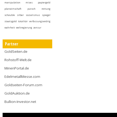
manipulation
mises
papiergeld
planwirtschaft
putsch
rettung
schäuble
silber
sozialismus
spiegel
staatsgold
totalitär
verfassungswidrig
wahrheit
weltregierung
zensur
Partner
GoldSeiten.de
Rohstoff-Welt.de
MinenPortal.de
EdelmetallMesse.com
Goldseiten-Forum.com
GoldAuktion.de
Bullion-Investor.net