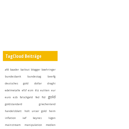
TagCloud Beiträge
afd
baader
bailout
blogger
boehringer
bundesbank
bundestag
bverfg
deutsches gold
dollar
draghi
eu
edelmetalle
efsf
esm
euliten
eur
gold
euro
ezb
falschgeld
fed
ftd
goldstandard
griechenland
handelsblatt
holt unser gold heim
inflation
iwf
keynes
lügen
mainstream
manipulation
medien