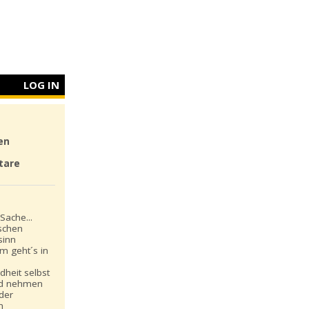
LOG IN
en
tare
Sache...
schen
sinn
m geht´s in
dheit selbst
nd nehmen
 der
n