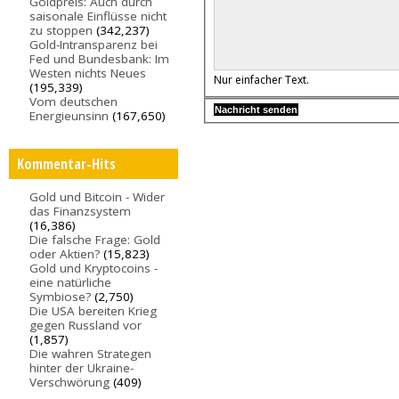
Goldpreis: Auch durch
saisonale Einflüsse nicht
zu stoppen
(342,237)
Gold-Intransparenz bei
Fed und Bundesbank: Im
Westen nichts Neues
Nur einfacher Text.
(195,339)
Vom deutschen
Energieunsinn
(167,650)
Kommentar-Hits
Gold und Bitcoin - Wider
das Finanzsystem
(16,386)
Die falsche Frage: Gold
oder Aktien?
(15,823)
Gold und Kryptocoins -
eine natürliche
Symbiose?
(2,750)
Die USA bereiten Krieg
gegen Russland vor
(1,857)
Die wahren Strategen
hinter der Ukraine-
Verschwörung
(409)