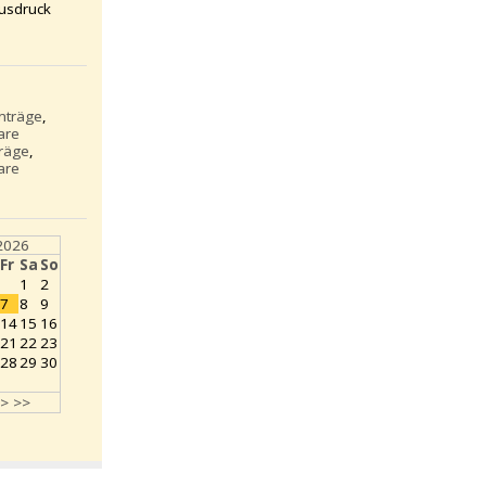
usdruck
inträge
,
are
träge
,
are
2026
Fr
Sa
So
1
2
7
8
9
14
15
16
21
22
23
28
29
30
>
>>