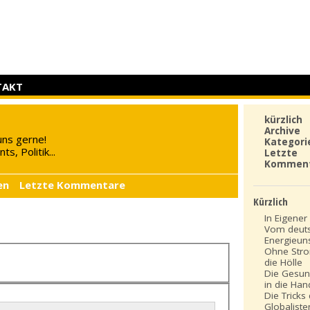
TAKT
kürzlich
Archive
uns gerne!
Kategori
s, Politik...
Letzte
Kommen
en
Letzte Kommentare
Kürzlich
In Eigener 
Vom deut
Energieun
Ohne Stro
die Hölle
Die Gesun
in die Ha
Die Tricks
Globaliste