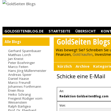
GOLDSEITENBLOG.DE
STARTSEITE
ÜBERSICHT
KON
GoldSeiten Blogs
Alle Blogs
Was bewegt Sie? Schreiben Sie 
Gerhard Spannbauer
Finanzen,
Gold kaufen
, Investment
Matthias Lorch
Jan Kneist
Peter Boehringer
kürzlich
Archive
Kategori
Marco Feiten
Hans Jörg Müllenmeister
Andreas Speer
Schicke eine E-Mail
Daniel Haase
Marco Freundl
Johannes Forthmann
Erwin Riva
An:
Heiko Schrang
Redaktion GoldseitenBlog.com
Freigeist Rüdiger vom
Weisenstein
Von:
Ralph Bärligea
Prof. Dr. Eberhard