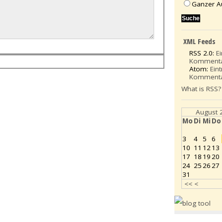
Ganzer A
XML Feeds
RSS 2.0:
E
Komment
Atom:
Ein
Komment
What is RSS?
August 
Mo
Di
Mi
Do
3
4
5
6
10
11
12
13
17
18
19
20
24
25
26
27
31
<<
<