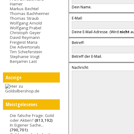
Hamer
Dein Name.
Markus Bechtel
Thomas Bachheimer
E-Mail:
Thomas Straub
Wolfgang Arnold
Wolfgang Prabel
Deine E-Mail-Adresse. (Wird
nicht
au
Christoph Geyer
David Reymann
Freigeist Maria
Betreff:
Die Advertorials
Tim Schieferstein
Stephanie Voigt
Betreff der E-Mail.
Benjamin Last
Nachricht:
Anzeige
Meistgelesenes
Die falsche Frage: Gold
oder Aktien?
(813,192)
In Eigener Sache...
(790,701)