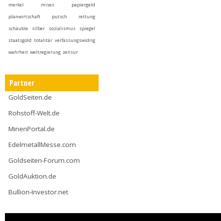
merkel
mises
papiergeld
planwirtschaft
putsch
rettung
schäuble
silber
sozialismus
spiegel
staatsgold
totalitär
verfassungswidrig
wahrheit
weltregierung
zensur
Partner
GoldSeiten.de
Rohstoff-Welt.de
MinenPortal.de
EdelmetallMesse.com
Goldseiten-Forum.com
GoldAuktion.de
Bullion-Investor.net