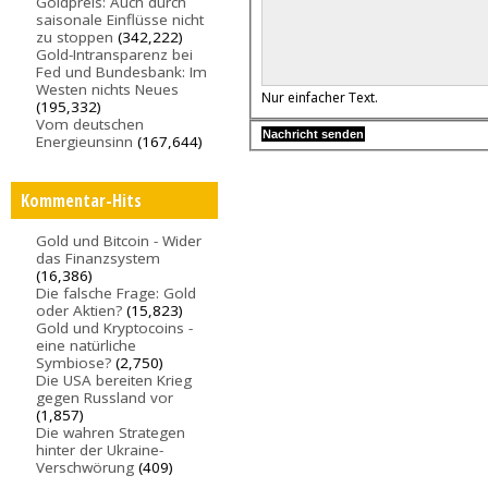
Goldpreis: Auch durch
saisonale Einflüsse nicht
zu stoppen
(342,222)
Gold-Intransparenz bei
Fed und Bundesbank: Im
Westen nichts Neues
Nur einfacher Text.
(195,332)
Vom deutschen
Energieunsinn
(167,644)
Kommentar-Hits
Gold und Bitcoin - Wider
das Finanzsystem
(16,386)
Die falsche Frage: Gold
oder Aktien?
(15,823)
Gold und Kryptocoins -
eine natürliche
Symbiose?
(2,750)
Die USA bereiten Krieg
gegen Russland vor
(1,857)
Die wahren Strategen
hinter der Ukraine-
Verschwörung
(409)