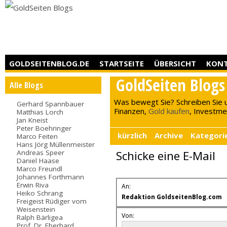
GOLDSEITENBLOG.DE
STARTSEITE
ÜBERSICHT
KON
GoldSeiten Blogs
Alle Blogs
Was bewegt Sie? Schreiben Sie 
Gerhard Spannbauer
Finanzen,
Gold kaufen
, Investment
Matthias Lorch
Jan Kneist
Peter Boehringer
kürzlich
Archive
Kategori
Marco Feiten
Hans Jörg Müllenmeister
Andreas Speer
Schicke eine E-Mail
Daniel Haase
Marco Freundl
Johannes Forthmann
Erwin Riva
An:
Heiko Schrang
Redaktion GoldseitenBlog.com
Freigeist Rüdiger vom
Weisenstein
Von:
Ralph Bärligea
Prof. Dr. Eberhard