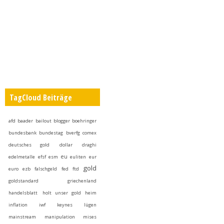
TagCloud Beiträge
afd
baader
bailout
blogger
boehringer
bundesbank
bundestag
bverfg
comex
deutsches gold
dollar
draghi
eu
edelmetalle
efsf
esm
euliten
eur
gold
euro
ezb
falschgeld
fed
ftd
goldstandard
griechenland
handelsblatt
holt unser gold heim
inflation
iwf
keynes
lügen
mainstream
manipulation
mises