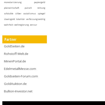
monetarisierung
papiergeld
planwirtschaft
putsch
rettung
schäuble
silber
sozialismus
spiegel
staatsgold
totalitär
verfassungswidrig
wahrheit
weltregierung
zensur
Partner
GoldSeiten.de
Rohstoff-Welt.de
MinenPortal.de
EdelmetallMesse.com
Goldseiten-Forum.com
GoldAuktion.de
Bullion-Investor.net