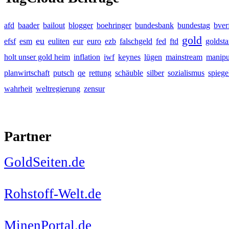
afd
baader
bailout
blogger
boehringer
bundesbank
bundestag
bver
gold
eu
efsf
esm
euliten
eur
euro
ezb
falschgeld
fed
ftd
goldst
holt unser gold heim
inflation
iwf
keynes
lügen
mainstream
manipu
planwirtschaft
putsch
qe
rettung
schäuble
silber
sozialismus
spiege
wahrheit
weltregierung
zensur
Partner
GoldSeiten.de
Rohstoff-Welt.de
MinenPortal.de