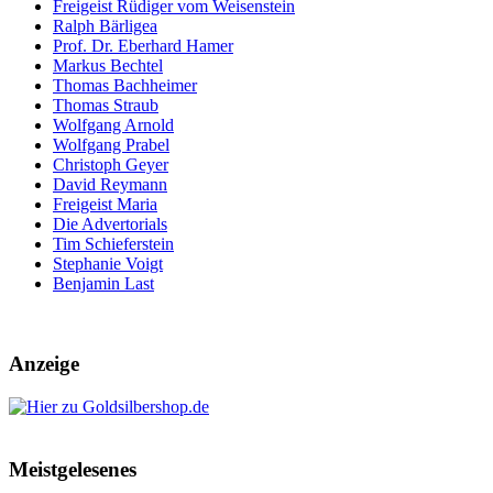
Freigeist Rüdiger vom Weisenstein
Ralph Bärligea
Prof. Dr. Eberhard Hamer
Markus Bechtel
Thomas Bachheimer
Thomas Straub
Wolfgang Arnold
Wolfgang Prabel
Christoph Geyer
David Reymann
Freigeist Maria
Die Advertorials
Tim Schieferstein
Stephanie Voigt
Benjamin Last
Anzeige
Meistgelesenes