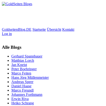
GoldseitenBlog.DE
Startseite
Übersicht
Kontakt
Log in
Alle Blogs
Gerhard Spannbauer
Matthias Lorch
Jan Kneist
Peter Boehringer
Marco Feiten
Hans Jörg Müllenmeister
Andreas Speer
Daniel Haase
Marco Freundl
Johannes Forthmann
Erwin Riva
Heiko Schrang