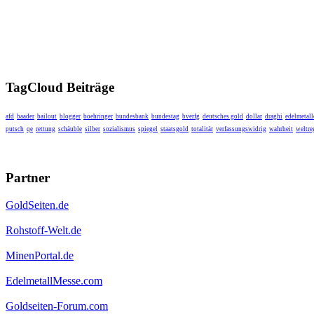
TagCloud Beiträge
afd
baader
bailout
blogger
boehringer
bundesbank
bundestag
bverfg
deutsches gold
dollar
draghi
edelmetall
putsch
qe
rettung
schäuble
silber
sozialismus
spiegel
staatsgold
totalitär
verfassungswidrig
wahrheit
weltre
Partner
GoldSeiten.de
Rohstoff-Welt.de
MinenPortal.de
EdelmetallMesse.com
Goldseiten-Forum.com