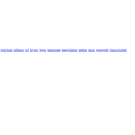
r gold heim
inflation
iwf
keynes
lügen
mainstream
manipulation
medien
mises
papiergeld
planwirtschaft