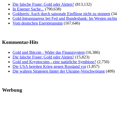
Die falsche Frage: Gold oder Aktien?
(813,132)
In Eigener Sache...
(790,638)
Goldpreis: Auch durch saisonale Einflüsse nicht zu stoppen
(34
Gold-Intransparenz bei Fed und Bundesbank: Im Westen nicht
Vom deutschen Energieunsinn
(167,646)
Kommentar-Hits
Gold und Bitcoin - Wider das Finanzsystem
(16,386)
Die falsche Frage: Gold oder Aktien?
(15,823)
Gold und Kryptocoins - eine natürliche Symbiose?
(2,750)
Die USA bereiten Krieg gegen Russland vor
(1,857)
Die wahren Strategen hinter der Ukraine-Verschwörung
(409)
Werbung