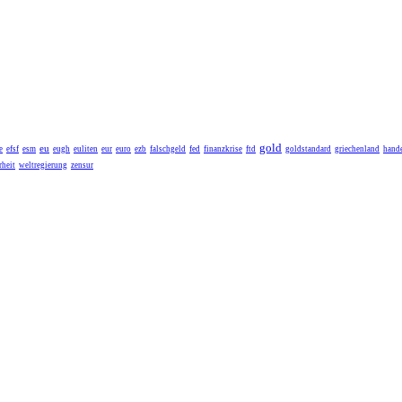
gold
eu
e
efsf
esm
eugh
euliten
eur
euro
ezb
falschgeld
fed
finanzkrise
ftd
goldstandard
griechenland
hande
heit
weltregierung
zensur