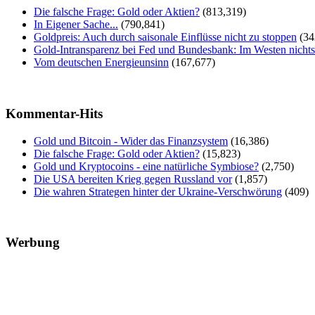
Die falsche Frage: Gold oder Aktien?
(813,319)
In Eigener Sache...
(790,841)
Goldpreis: Auch durch saisonale Einflüsse nicht zu stoppen
(34
Gold-Intransparenz bei Fed und Bundesbank: Im Westen nicht
Vom deutschen Energieunsinn
(167,677)
Kommentar-Hits
Gold und Bitcoin - Wider das Finanzsystem
(16,386)
Die falsche Frage: Gold oder Aktien?
(15,823)
Gold und Kryptocoins - eine natürliche Symbiose?
(2,750)
Die USA bereiten Krieg gegen Russland vor
(1,857)
Die wahren Strategen hinter der Ukraine-Verschwörung
(409)
Werbung