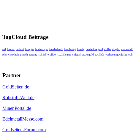
TagCloud Beiträge
afd
baader
bailout
blogger
boehringer
bundesbank
bundestag
bverfg
deutsches gold
dollar
draghi
edelmetall
planwirtschaft
putsch
rettung
schäuble
silber
sozialismus
spiegel
staatsgold
totalitär
verfassungswidrig
wahr
Partner
GoldSeiten.de
Rohstoff-Welt.de
MinenPortal.de
EdelmetallMesse.com
Goldseiten-Forum.com