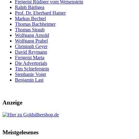
Freigeist Rüdiger vom Weisenstein
Ralph Bärligea
Prof. Dr. Eberhard Hamer
Markus Bechtel
Thomas Bachheimer
Thomas Straub
Wolfgang Arnold
Wolfgang Prabel
Christoph Geyer
David Reymann
Freigeist Maria
Die Advertorials
Tim Schieferstein
Stephanie Voigt
Benjamin Last
Anzeige
Meistgelesenes