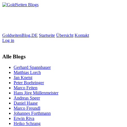
GoldseitenBlog.DE
Startseite
Übersicht
Kontakt
Log in
Alle Blogs
Gerhard Spannbauer
Matthias Lorch
Jan Kneist
Peter Boehringer
Marco Feiten
Hans Jörg Müllenmeister
Andreas Speer
Daniel Haase
Marco Freundl
Johannes Forthmann
Erwin Riva
Heiko Schrang