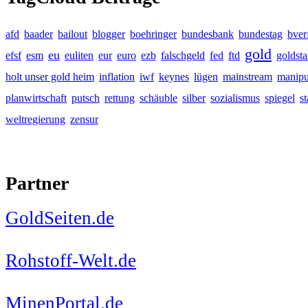
afd
baader
bailout
blogger
boehringer
bundesbank
bundestag
bver
gold
eu
efsf
esm
euliten
eur
euro
ezb
falschgeld
fed
ftd
goldst
holt unser gold heim
inflation
iwf
keynes
lügen
mainstream
manipu
planwirtschaft
putsch
rettung
schäuble
silber
sozialismus
spiegel
s
weltregierung
zensur
Partner
GoldSeiten.de
Rohstoff-Welt.de
MinenPortal.de