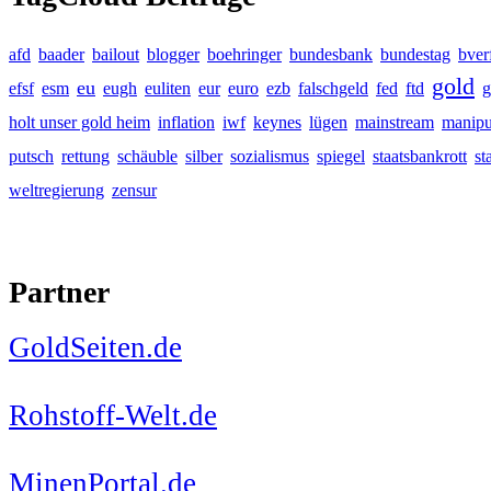
afd
baader
bailout
blogger
boehringer
bundesbank
bundestag
bver
gold
eu
efsf
esm
eugh
euliten
eur
euro
ezb
falschgeld
fed
ftd
g
holt unser gold heim
inflation
iwf
keynes
lügen
mainstream
manipu
putsch
rettung
schäuble
silber
sozialismus
spiegel
staatsbankrott
st
weltregierung
zensur
Partner
GoldSeiten.de
Rohstoff-Welt.de
MinenPortal.de