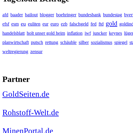
afd
baader
bailout
blogger
boehringer
bundesbank
bundestag
bver
gold
eu
efsf
esm
euliten
eur
euro
ezb
falschgeld
fed
ftd
goldin
handelsblatt
holt unser gold heim
inflation
iwf
juncker
keynes
lüge
planwirtschaft
putsch
rettung
schäuble
silber
sozialismus
spiegel
s
weltregierung
zensur
Partner
GoldSeiten.de
Rohstoff-Welt.de
MinenPortal.de