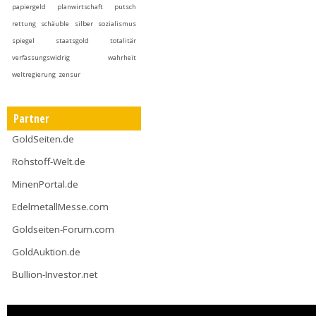
papiergeld
planwirtschaft
putsch
rettung
schäuble
silber
sozialismus
spiegel
staatsgold
totalitär
verfassungswidrig
wahrheit
weltregierung
zensur
Partner
GoldSeiten.de
Rohstoff-Welt.de
MinenPortal.de
EdelmetallMesse.com
Goldseiten-Forum.com
GoldAuktion.de
Bullion-Investor.net