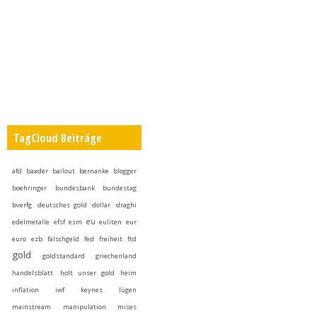
TagCloud Beiträge
afd
baader
bailout
bernanke
blogger
boehringer
bundesbank
bundestag
bverfg
deutsches gold
dollar
draghi
eu
edelmetalle
efsf
esm
euliten
eur
euro
ezb
falschgeld
fed
freiheit
ftd
gold
goldstandard
griechenland
handelsblatt
holt unser gold heim
inflation
iwf
keynes
lügen
mainstream
manipulation
mises