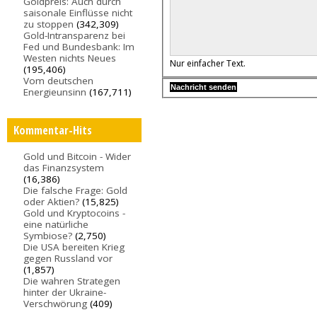
Goldpreis: Auch durch
saisonale Einflüsse nicht
zu stoppen
(342,309)
Gold-Intransparenz bei
Fed und Bundesbank: Im
Westen nichts Neues
Nur einfacher Text.
(195,406)
Vom deutschen
Energieunsinn
(167,711)
Kommentar-Hits
Gold und Bitcoin - Wider
das Finanzsystem
(16,386)
Die falsche Frage: Gold
oder Aktien?
(15,825)
Gold und Kryptocoins -
eine natürliche
Symbiose?
(2,750)
Die USA bereiten Krieg
gegen Russland vor
(1,857)
Die wahren Strategen
hinter der Ukraine-
Verschwörung
(409)