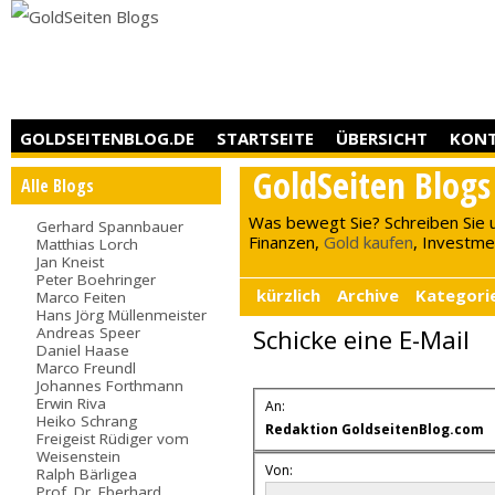
GOLDSEITENBLOG.DE
STARTSEITE
ÜBERSICHT
KON
GoldSeiten Blogs
Alle Blogs
Was bewegt Sie? Schreiben Sie 
Gerhard Spannbauer
Finanzen,
Gold kaufen
, Investment
Matthias Lorch
Jan Kneist
Peter Boehringer
kürzlich
Archive
Kategori
Marco Feiten
Hans Jörg Müllenmeister
Andreas Speer
Schicke eine E-Mail
Daniel Haase
Marco Freundl
Johannes Forthmann
Erwin Riva
An:
Heiko Schrang
Redaktion GoldseitenBlog.com
Freigeist Rüdiger vom
Weisenstein
Von:
Ralph Bärligea
Prof. Dr. Eberhard