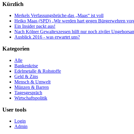
Kürzlich
Merkels Verfassungsbrüche-das „Maas“ ist voll
Heiko Maas (SPD) „Wir werden hart gegen Bürgerwehren vor
Ein Insider packt aus!
Nach Kölner Gewaltexzessen hilft nur noch ziviler Ungehorsa
Ausblick 2016 - was erwartet uns?
Kategorien
Alle
Bankenkrise
Edelmetalle & Rohstoffe
Geld & Zins
Mensch & Umwelt
Münzen & Barren
Tagesgespräch
Wirtschaftspolitik
User tools
Login
Admin