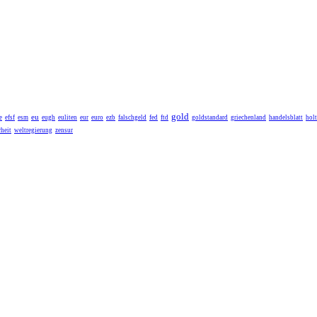
gold
eu
e
efsf
esm
eugh
euliten
eur
euro
ezb
falschgeld
fed
ftd
goldstandard
griechenland
handelsblatt
holt
heit
weltregierung
zensur