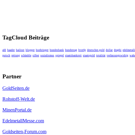
TagCloud Beiträge
afd
baader
bailout
blogger
boehringer
bundesbank
bundestag
bverfg
deutsches gold
dollar
draghi
edelmetall
putsch
rettung
schäuble
silber
sozialismus
spiegel
staatsbankrott
staatsgold
totalitär
verfassungswidrig
wahr
Partner
GoldSeiten.de
Rohstoff-Welt.de
MinenPortal.de
EdelmetallMesse.com
Goldseiten-Forum.com