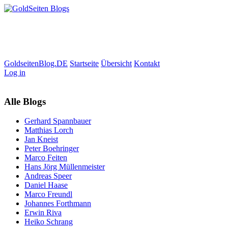
GoldseitenBlog.DE
Startseite
Übersicht
Kontakt
Log in
Alle Blogs
Gerhard Spannbauer
Matthias Lorch
Jan Kneist
Peter Boehringer
Marco Feiten
Hans Jörg Müllenmeister
Andreas Speer
Daniel Haase
Marco Freundl
Johannes Forthmann
Erwin Riva
Heiko Schrang