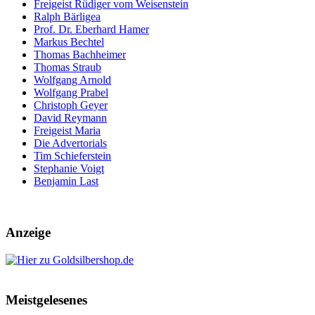
Freigeist Rüdiger vom Weisenstein
Ralph Bärligea
Prof. Dr. Eberhard Hamer
Markus Bechtel
Thomas Bachheimer
Thomas Straub
Wolfgang Arnold
Wolfgang Prabel
Christoph Geyer
David Reymann
Freigeist Maria
Die Advertorials
Tim Schieferstein
Stephanie Voigt
Benjamin Last
Anzeige
Meistgelesenes