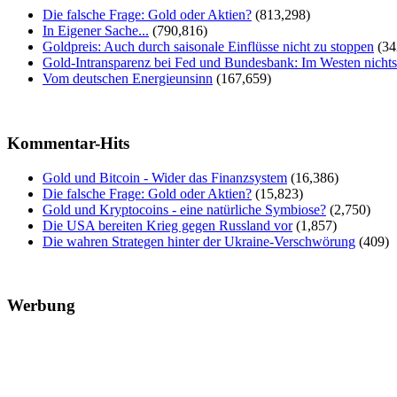
Die falsche Frage: Gold oder Aktien?
(813,298)
In Eigener Sache...
(790,816)
Goldpreis: Auch durch saisonale Einflüsse nicht zu stoppen
(34
Gold-Intransparenz bei Fed und Bundesbank: Im Westen nicht
Vom deutschen Energieunsinn
(167,659)
Kommentar-Hits
Gold und Bitcoin - Wider das Finanzsystem
(16,386)
Die falsche Frage: Gold oder Aktien?
(15,823)
Gold und Kryptocoins - eine natürliche Symbiose?
(2,750)
Die USA bereiten Krieg gegen Russland vor
(1,857)
Die wahren Strategen hinter der Ukraine-Verschwörung
(409)
Werbung