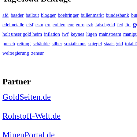
afd
baader
bailout
blogger
boehringer
bullenmarkt
bundesbank
bu
g
eu
edelmetalle
efsf
esm
euliten
eur
euro
ezb
falschgeld
fed
ftd
holt unser gold heim
inflation
iwf
keynes
lügen
mainstream
manipu
putsch
rettung
schäuble
silber
sozialismus
spiegel
staatsgold
totalit
weltregierung
zensur
Partner
GoldSeiten.de
Rohstoff-Welt.de
MinenPortal.de