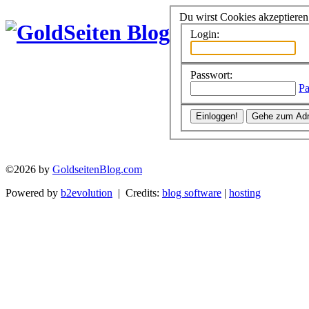
Du wirst Cookies akzeptiere
Login:
Passwort:
Pa
©2026 by
GoldseitenBlog.com
Powered by
b2evolution
| Credits:
blog software
|
hosting