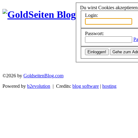
Du wirst Cookies akzeptiere
Login:
Passwort:
Pa
©2026 by
GoldseitenBlog.com
Powered by
b2evolution
| Credits:
blog software
|
hosting