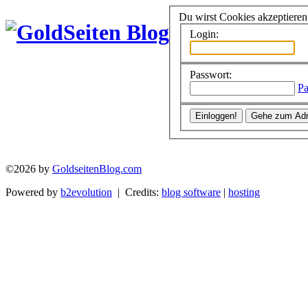
Du wirst Cookies akzeptiere
Login:
Passwort:
Pa
©2026 by
GoldseitenBlog.com
Powered by
b2evolution
| Credits:
blog software
|
hosting