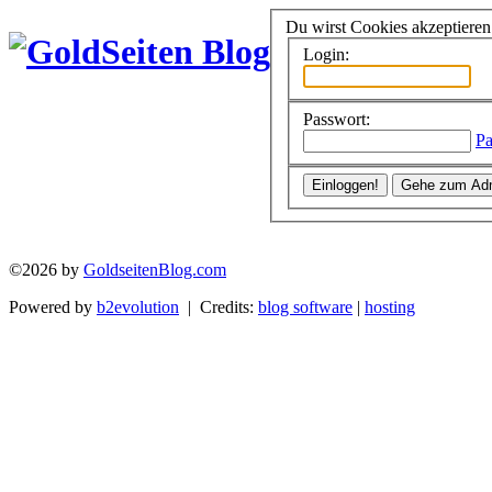
Du wirst Cookies akzeptiere
Login:
Passwort:
Pa
©2026 by
GoldseitenBlog.com
Powered by
b2evolution
| Credits:
blog software
|
hosting