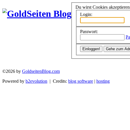
Du wirst Cookies akzeptiere
Login:
Passwort:
Pa
©2026 by
GoldseitenBlog.com
Powered by
b2evolution
| Credits:
blog software
|
hosting