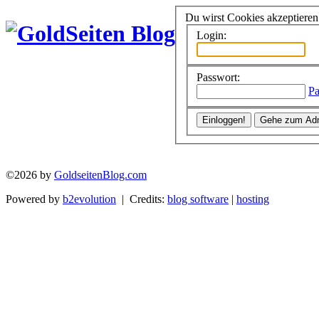
Du wirst Cookies akzeptiere
Login:
Passwort:
Pa
©2026 by
GoldseitenBlog.com
Powered by
b2evolution
| Credits:
blog software
|
hosting