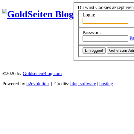
Du wirst Cookies akzeptiere
Login:
Passwort:
Pa
©2026 by
GoldseitenBlog.com
Powered by
b2evolution
| Credits:
blog software
|
hosting