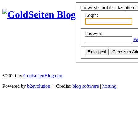
Du wirst Cookies akzeptiere
Login:
Passwort:
Pa
©2026 by
GoldseitenBlog.com
Powered by
b2evolution
| Credits:
blog software
|
hosting