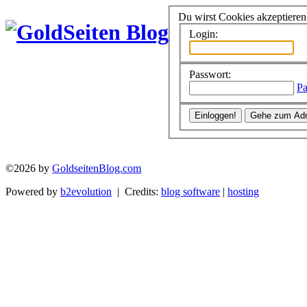
Du wirst Cookies akzeptiere
Login:
Passwort:
Pa
©2026 by
GoldseitenBlog.com
Powered by
b2evolution
| Credits:
blog software
|
hosting