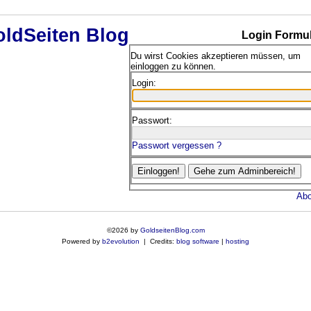
Login Formul
Du wirst Cookies akzeptieren müssen, um
einloggen zu können.
Login:
Passwort:
Passwort vergessen ?
Abo
©2026 by
GoldseitenBlog.com
Powered by
b2evolution
| Credits:
blog software
|
hosting