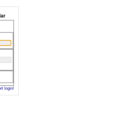
ar
rt login!