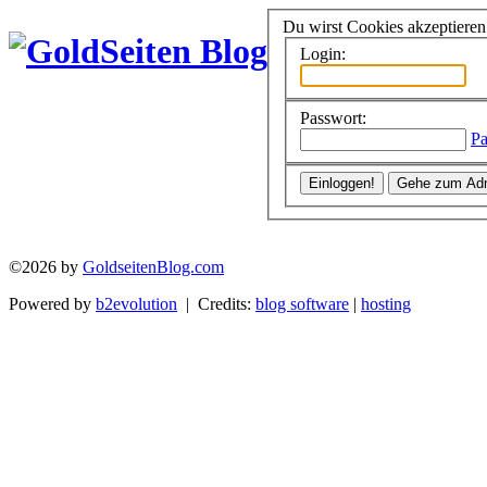
Du wirst Cookies akzeptiere
Login:
Passwort:
Pa
©2026 by
GoldseitenBlog.com
Powered by
b2evolution
| Credits:
blog software
|
hosting