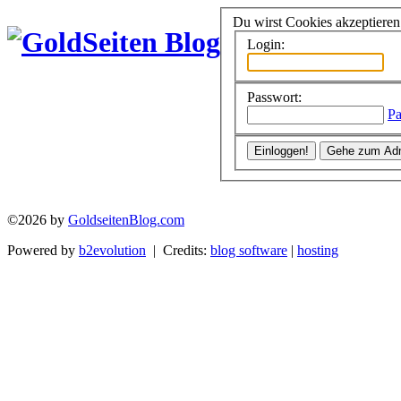
Du wirst Cookies akzeptiere
Login:
Passwort:
Pa
©2026 by
GoldseitenBlog.com
Powered by
b2evolution
| Credits:
blog software
|
hosting