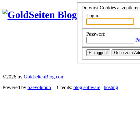
Du wirst Cookies akzeptiere
Login:
Passwort:
Pa
©2026 by
GoldseitenBlog.com
Powered by
b2evolution
| Credits:
blog software
|
hosting