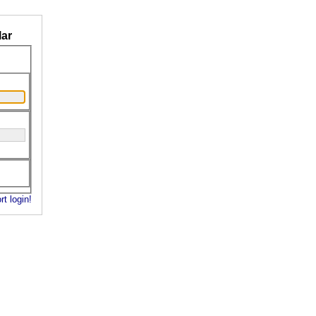
ar
rt login!