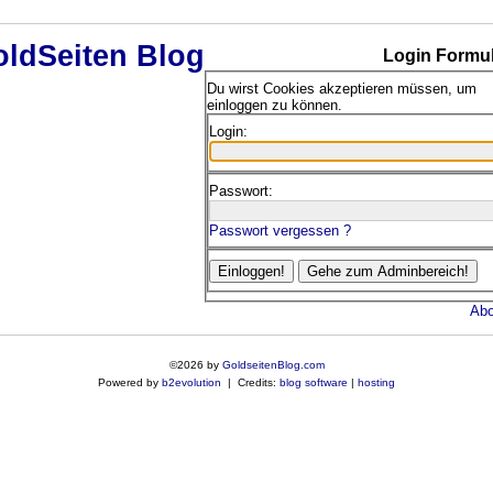
Login Formul
Du wirst Cookies akzeptieren müssen, um
einloggen zu können.
Login:
Passwort:
Passwort vergessen ?
Abo
©2026 by
GoldseitenBlog.com
Powered by
b2evolution
| Credits:
blog software
|
hosting