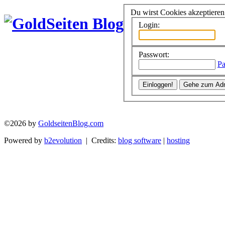
Du wirst Cookies akzeptiere
Login:
Passwort:
Pa
©2026 by
GoldseitenBlog.com
Powered by
b2evolution
| Credits:
blog software
|
hosting