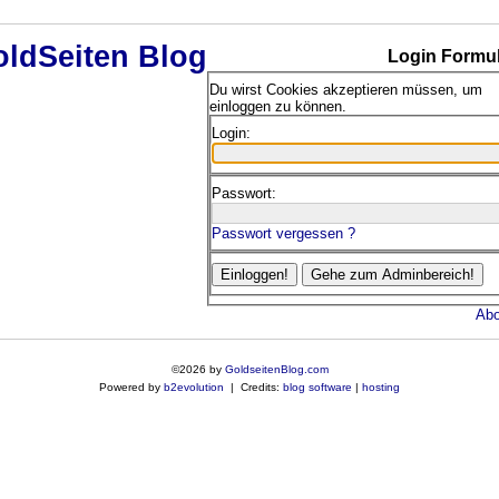
Login Formul
Du wirst Cookies akzeptieren müssen, um
einloggen zu können.
Login:
Passwort:
Passwort vergessen ?
Abo
©2026 by
GoldseitenBlog.com
Powered by
b2evolution
| Credits:
blog software
|
hosting