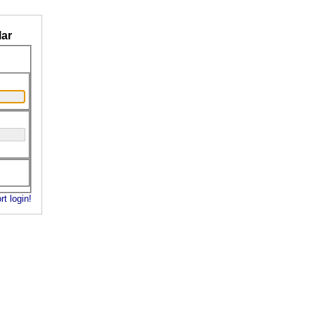
ar
rt login!