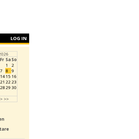
LOG IN
2026
Fr
Sa
So
1
2
7
8
9
14
15
16
21
22
23
28
29
30
>
>>
en
tare