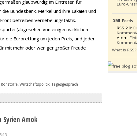
igermaßen glaubwürdig im Eintreten für
Euro-Cras
r die Bundesbank. Merkel und ihre Lakaien und
 Front betreiben Vernebelungstaktik.
XML Feeds
RSS 2.0:
E
itspartei (abgesehen von einigen wirklichen
Komment
Atom:
Ein
ür die Eurorettung um jeden Preis, und jeder
Komment
für mit mehr oder weniger großer Freude
What is RSS?
 Rohstoffe
,
Wirtschaftspolitik
,
Tagesgespräch
n Syrien Amok
5:13