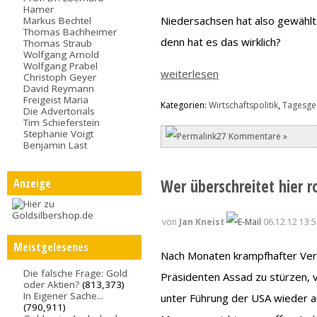
Hamer
Niedersachsen hat also gewählt
Markus Bechtel
Thomas Bachheimer
denn hat es das wirklich?
Thomas Straub
Wolfgang Arnold
Wolfgang Prabel
weiterlesen
Christoph Geyer
David Reymann
Freigeist Maria
Kategorien:
Wirtschaftspolitik
,
Tagesge
Die Advertorials
Tim Schieferstein
Stephanie Voigt
27 Kommentare »
Benjamin Last
Wer überschreitet hier r
Anzeige
von
Jan Kneist
06.12.12 13:5
Meistgelesenes
Nach Monaten krampfhafter Ver
Die falsche Frage: Gold
Präsidenten Assad zu stürzen, ve
oder Aktien?
(813,373)
In Eigener Sache...
unter Führung der USA wieder a
(790,911)