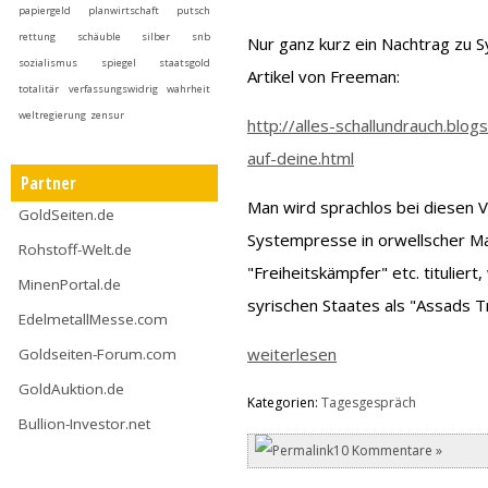
papiergeld
planwirtschaft
putsch
rettung
schäuble
silber
snb
Nur ganz kurz ein Nachtrag zu S
sozialismus
spiegel
staatsgold
Artikel von Freeman:
totalitär
verfassungswidrig
wahrheit
weltregierung
zensur
http://alles-schallundrauch.blog
auf-deine.html
Partner
Man wird sprachlos bei diesen
GoldSeiten.de
Systempresse in orwellscher Man
Rohstoff-Welt.de
"Freiheitskämpfer" etc. titulie
MinenPortal.de
syrischen Staates als "Assads T
EdelmetallMesse.com
weiterlesen
Goldseiten-Forum.com
GoldAuktion.de
Kategorien:
Tagesgespräch
Bullion-Investor.net
10 Kommentare »