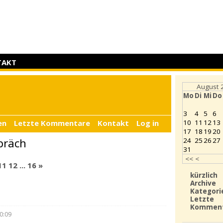
TAKT
August 
Mo
Di
Mi
Do
3
4
5
6
en
Letzte Kommentare
Kontakt
Log in
10
11
12
13
17
18
19
20
präch
24
25
26
27
31
<<
<
11
12
...
16
»
kürzlich
Archive
Kategori
Letzte
Kommen
0:09