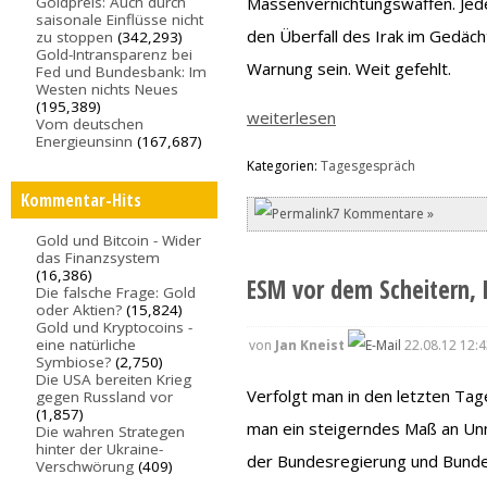
Massenvernichtungswaffen. Jede
Goldpreis: Auch durch
saisonale Einflüsse nicht
den Überfall des Irak im Gedäch
zu stoppen
(342,293)
Gold-Intransparenz bei
Warnung sein. Weit gefehlt.
Fed und Bundesbank: Im
Westen nichts Neues
(195,389)
weiterlesen
Vom deutschen
Energieunsinn
(167,687)
Kategorien:
Tagesgespräch
Kommentar-Hits
7 Kommentare »
Gold und Bitcoin - Wider
das Finanzsystem
(16,386)
ESM vor dem Scheitern,
Die falsche Frage: Gold
oder Aktien?
(15,824)
Gold und Kryptocoins -
eine natürliche
von
Jan Kneist
22.08.12 12:4
Symbiose?
(2,750)
Die USA bereiten Krieg
Verfolgt man in den letzten T
gegen Russland vor
(1,857)
man ein steigerndes Maß an Un
Die wahren Strategen
hinter der Ukraine-
der Bundesregierung und Bundes
Verschwörung
(409)