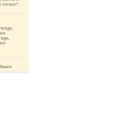
h voraus?
inträge
,
are
träge
,
are