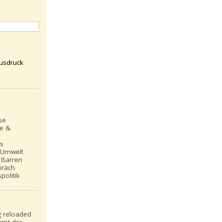
usdruck
se
le &
ns
 Umwelt
 Barren
präch
politik
 reloaded
mt der