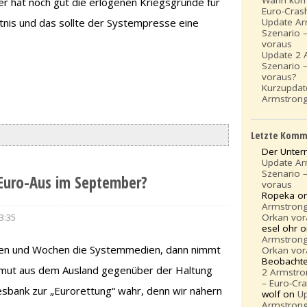
r hat noch gut die erlogenen Kriegsgründe für
Euro-Cras
Update A
tnis und das sollte der Systempresse eine
Szenario 
voraus
Update 2 
Szenario 
voraus?
Kurzupda
Armstrong
Letzte Komm
Der Unte
Update A
Szenario 
 Euro-Aus im September?
voraus
Ropeka o
Armstrong
Orkan vor
3:35
esel ohr 
Armstrong
agen und Wochen die Systemmedien, dann nimmt
Orkan vor
Beobacht
mut aus dem Ausland gegenüber der Haltung
2 Armstro
– Euro-Cr
bank zur „Eurorettung“ wahr, denn wir nähern
wolf on
U
Armstrong