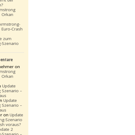
h?
rmstrong
– Orkan
Armstrong-
– Euro-Crash
te zum
-Szenario
entare
rnehmer on
rmstrong
– Orkan
n
Update
 Szenario –
aus
on
Update
 Szenario –
aus
er on
Update
ng-Szenario
ash voraus?
pdate 2
-Szenario –