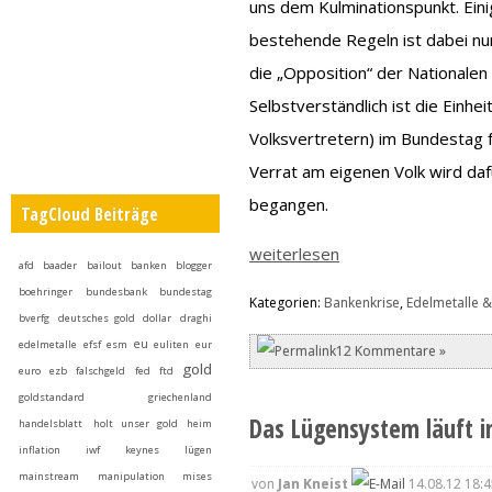
uns dem Kulminationspunkt. Ein
bestehende Regeln ist dabei nu
die „Opposition“ der Nationalen
Selbstverständlich ist die Einhe
Volksvertretern) im Bundestag f
Verrat am eigenen Volk wird da
begangen.
TagCloud Beiträge
weiterlesen
afd
baader
bailout
banken
blogger
boehringer
bundesbank
bundestag
Kategorien:
Bankenkrise
,
Edelmetalle &
bverfg
deutsches gold
dollar
draghi
eu
edelmetalle
efsf
esm
euliten
eur
12 Kommentare »
gold
euro
ezb
falschgeld
fed
ftd
goldstandard
griechenland
Das Lügensystem läuft i
handelsblatt
holt unser gold heim
inflation
iwf
keynes
lügen
mainstream
manipulation
mises
von
Jan Kneist
14.08.12 18:4