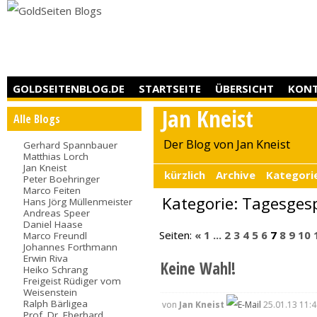
GOLDSEITENBLOG.DE
STARTSEITE
ÜBERSICHT
KON
Jan Kneist
Alle Blogs
Der Blog von Jan Kneist
Gerhard Spannbauer
Matthias Lorch
Jan Kneist
kürzlich
Archive
Kategori
Peter Boehringer
Marco Feiten
Kategorie: Tagesges
Hans Jörg Müllenmeister
Andreas Speer
Daniel Haase
Seiten:
«
1
...
2
3
4
5
6
7
8
9
10
Marco Freundl
Johannes Forthmann
Erwin Riva
Keine Wahl!
Heiko Schrang
Freigeist Rüdiger vom
Weisenstein
Ralph Bärligea
von
Jan Kneist
25.01.13 11:4
Prof. Dr. Eberhard