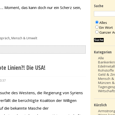
Suche
…. Moment, das kann doch nur ein Scherz sein,
Alles
Ein Wort
Ganzer A
spräch
,
Mensch & Umwelt
Kategorien
Alle
Bankenkri
ote Linien?! Die USA!
Edelmetal
Rohstoffe
Geld & Zi
Mensch &
0:37
Münzen &
Tagesges
Wirtschafts
suche des Westens, die Regierung von Syriens
rfällt die berüchtigte Koalition der Willigen
Kürzlich
uf die bekannte Masche der
Armstrong
Wann kom