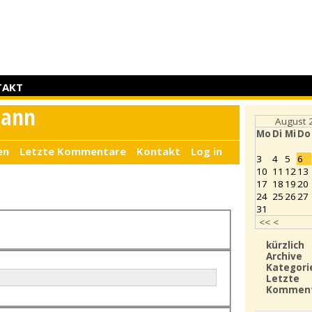
TAKT
mann
August 
Mo
Di
Mi
Do
en
Letzte Kommentare
Kontakt
Log in
3
4
5
6
10
11
12
13
17
18
19
20
24
25
26
27
31
<<
<
kürzlich
Archive
Kategori
Letzte
Kommen