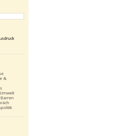
usdruck
se
le &
ns
 Umwelt
 Barren
präch
politik