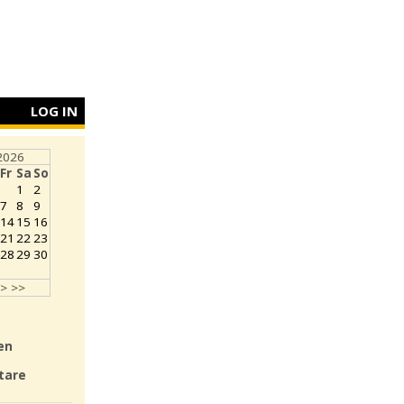
LOG IN
2026
Fr
Sa
So
1
2
7
8
9
14
15
16
21
22
23
28
29
30
>
>>
en
tare