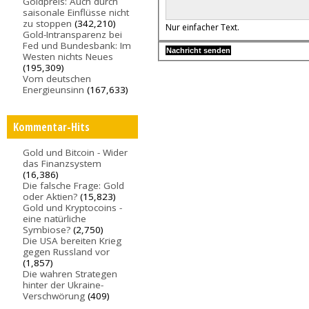
Goldpreis: Auch durch
saisonale Einflüsse nicht
zu stoppen
(342,210)
Nur einfacher Text.
Gold-Intransparenz bei
Fed und Bundesbank: Im
Westen nichts Neues
(195,309)
Vom deutschen
Energieunsinn
(167,633)
Kommentar-Hits
Gold und Bitcoin - Wider
das Finanzsystem
(16,386)
Die falsche Frage: Gold
oder Aktien?
(15,823)
Gold und Kryptocoins -
eine natürliche
Symbiose?
(2,750)
Die USA bereiten Krieg
gegen Russland vor
(1,857)
Die wahren Strategen
hinter der Ukraine-
Verschwörung
(409)