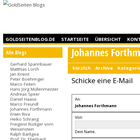
GOLDSEITENBLOG.DE
STARTSEITE
ÜBERSICHT
KON
Johannes Forth
Alle Blogs
Gerhard Spannbauer
kürzlich
Archive
Kategori
Matthias Lorch
Jan Kneist
Schicke eine E-Mail
Peter Boehringer
Marco Feiten
Hans Jörg Müllenmeister
Andreas Speer
Daniel Haase
An:
Marco Freundl
Johannes Forthmann
Johannes Forthmann
Erwin Riva
Von:
Heiko Schrang
Freigeist Rüdiger vom
Weisenstein
Dein Name.
Ralph Bärligea
Prof. Dr. Eberhard