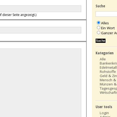
Suche
f dieser Seite angezeigt.)
Alles
Ein Wort
Ganzer A
Kategorien
Alle
Bankenkri
Edelmetal
Rohstoffe
Geld & Zi
Mensch &
Münzen &
Tagesges
Wirtschafts
User tools
Login
Admin