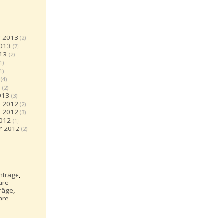
 2013
(2)
2013
(7)
13
(2)
(1)
(1)
(4)
3
(2)
013
(3)
 2012
(2)
 2012
(3)
2012
(1)
r 2012
(2)
inträge
,
are
träge
,
are