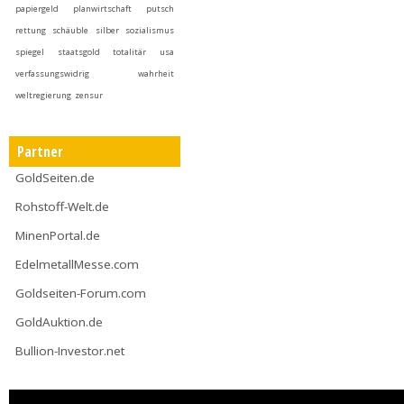
papiergeld
planwirtschaft
putsch
rettung
schäuble
silber
sozialismus
spiegel
staatsgold
totalitär
usa
verfassungswidrig
wahrheit
weltregierung
zensur
Partner
GoldSeiten.de
Rohstoff-Welt.de
MinenPortal.de
EdelmetallMesse.com
Goldseiten-Forum.com
GoldAuktion.de
Bullion-Investor.net