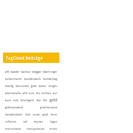
TagCloud Beiträge
afd
baader
bailout
blogger
boehringer
bullenmarkt
bundesbank
bundestag
bverfg
deutsches gold
dollar
draghi
eu
edelmetalle
efsf
esm
euliten
eur
gold
euro
ezb
falschgeld
fed
ftd
goldstandard
griechenland
handelsblatt
holt unser gold heim
inflation
iwf
keynes
lügen
mainstream
manipulation
mises