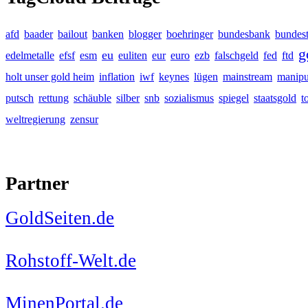
afd
baader
bailout
banken
blogger
boehringer
bundesbank
bundes
g
eu
edelmetalle
efsf
esm
euliten
eur
euro
ezb
falschgeld
fed
ftd
holt unser gold heim
inflation
iwf
keynes
lügen
mainstream
manipu
putsch
rettung
schäuble
silber
snb
sozialismus
spiegel
staatsgold
t
weltregierung
zensur
Partner
GoldSeiten.de
Rohstoff-Welt.de
MinenPortal.de