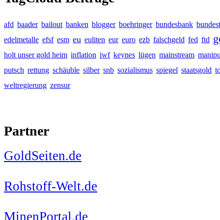
afd
baader
bailout
banken
blogger
boehringer
bundesbank
bundes
g
eu
edelmetalle
efsf
esm
euliten
eur
euro
ezb
falschgeld
fed
ftd
holt unser gold heim
inflation
iwf
keynes
lügen
mainstream
manipu
putsch
rettung
schäuble
silber
snb
sozialismus
spiegel
staatsgold
t
weltregierung
zensur
Partner
GoldSeiten.de
Rohstoff-Welt.de
MinenPortal.de