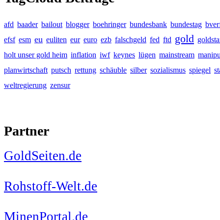
afd
baader
bailout
blogger
boehringer
bundesbank
bundestag
bver
gold
eu
efsf
esm
euliten
eur
euro
ezb
falschgeld
fed
ftd
goldst
holt unser gold heim
inflation
iwf
keynes
lügen
mainstream
manipu
planwirtschaft
putsch
rettung
schäuble
silber
sozialismus
spiegel
s
weltregierung
zensur
Partner
GoldSeiten.de
Rohstoff-Welt.de
MinenPortal.de