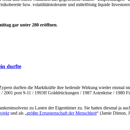
kobereite bzw. volatilitätstolerante und mittelfristig liquide Investore
ittag gar unter 280 eröffnen
.
in durfte
f Zypern durften die Marktkräfte ihre heilende Wirkung wieder einmal n
001 post 9-11 / 1993ff Golddrückungen / 1987 Asienkrise / 1980 Fia
Bankeninsolvenz zu Lasten der Eigentümer zu. Sie hatten diesmal ja a
ojekt
und als „
größte Errungenschaft der Menschheit
“ (Jamie Dimon, J