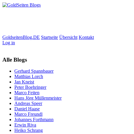
GoldseitenBlog.DE
Startseite
Übersicht
Kontakt
Log in
Alle Blogs
Gerhard Spannbauer
Matthias Lorch
Jan Kneist
Peter Boehringer
Marco Feiten
Hans Jörg Müllenmeister
Andreas Speer
Daniel Haase
Marco Freundl
Johannes Forthmann
Erwin Riva
Heiko Schrang