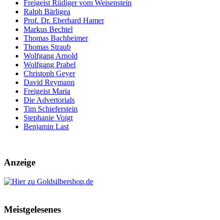
Freigeist Rüdiger vom Weisenstein
Ralph Bärligea
Prof. Dr. Eberhard Hamer
Markus Bechtel
Thomas Bachheimer
Thomas Straub
Wolfgang Arnold
Wolfgang Prabel
Christoph Geyer
David Reymann
Freigeist Maria
Die Advertorials
Tim Schieferstein
Stephanie Voigt
Benjamin Last
Anzeige
Meistgelesenes