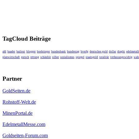
TagCloud Beiträge
afd
baader
bailout
blogger
boehringer
bundesbank
bundestag
bverfg
deutsches gold
dollar
draghi
edelmetall
planwirtschaft
putsch
rettung
schäuble
silber
sozialismus
spiegel
staatsgold
totalitär
verfassungswidrig
wahr
Partner
GoldSeiten.de
Rohstoff-Welt.de
MinenPortal.de
EdelmetallMesse.com
Goldseiten-Forum.com