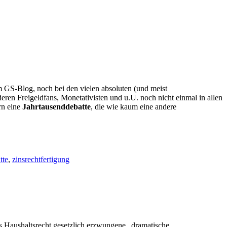
m GS-Blog, noch bei den vielen absoluten (und meist
eren Freigeldfans, Monetativisten und u.U. noch nicht einmal in allen
ern eine
Jahrtausenddebatte
, die wie kaum eine andere
tte
,
zinsrechtfertigung
 Haushaltsrecht gesetzlich erzwungene „dramatische