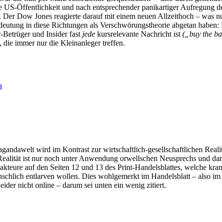
 US-Öffentlichkeit und nach entsprechender panikartiger Aufregung d
 Der Dow Jones reagierte darauf mit einem neuen Allzeithoch – was nur
ndeutung in diese Richtungen als Verschwörungstheorie abgetan haben:
r-Betrüger und Insider fast
jede
kursrelevante Nachricht ist
(„buy the ba
 die immer nur die Kleinanleger treffen.
a
andawelt wird im Kontrast zur wirtschaftlich-gesellschaftlichen Realit
Realität ist nur noch unter Anwendung orwellschen Neusprechs und dam
edakteure auf den Seiten 12 und 13 des Print-Handelsblattes, welche k
chlich entlarven wollen. Dies wohlgemerkt im Handelsblatt – also im 
der nicht online – darum sei unten ein wenig zitiert.