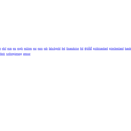
gold
eu
e
efsf
esm
eugh
euliten
eur
euro
ezb
falschgeld
fed
finanzkrise
ftd
goldstandard
griechenland
hande
heit
weltregierung
zensur