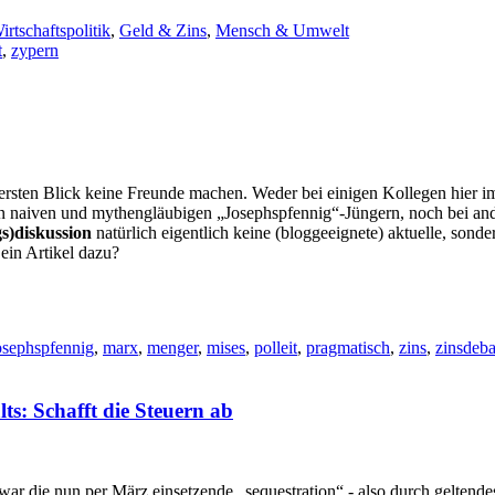
irtschaftspolitik
,
Geld & Zins
,
Mensch & Umwelt
t
,
zypern
ersten Blick keine Freunde machen. Weder bei einigen Kollegen hier i
den naiven und mythengläubigen „Josephspfennig“-Jüngern, noch bei and
gs)diskussion
natürlich eigentlich keine (bloggeeignete) aktuelle, sond
ein Artikel dazu?
osephspfennig
,
marx
,
menger
,
mises
,
polleit
,
pragmatisch
,
zins
,
zinsdeba
s: Schafft die Steuern ab
die nun per März einsetzende „sequestration“ - also durch geltendes