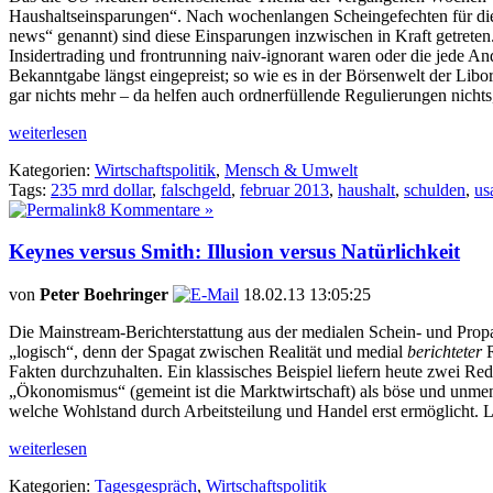
Haushaltseinsparungen“. Nach wochenlangen Scheingefechten für die
news“ genannt) sind diese Einsparungen inzwischen in Kraft getreten.
Insidertrading und frontrunning naiv-ignorant waren oder die jede A
Bekanntgabe längst eingepreist; so wie es in der Börsenwelt der Libo
gar nichts mehr – da helfen auch ordnerfüllende Regulierungen nichts,
weiterlesen
Kategorien:
Wirtschaftspolitik
,
Mensch & Umwelt
Tags:
235 mrd dollar
,
falschgeld
,
februar 2013
,
haushalt
,
schulden
,
us
8 Kommentare »
Keynes versus Smith: Illusion versus Natürlichkeit
von
Peter Boehringer
18.02.13 13:05:25
Die Mainstream-Berichterstattung aus der medialen Schein- und Propag
„logisch“, denn der Spagat zwischen Realität und medial
berichteter
Fakten durchzuhalten. Ein klassisches Beispiel liefern heute zwei R
„Ökonomismus“ (gemeint ist die Marktwirtschaft) als böse und unmens
welche Wohlstand durch Arbeitsteilung und Handel erst ermöglicht. Lei
weiterlesen
Kategorien:
Tagesgespräch
,
Wirtschaftspolitik