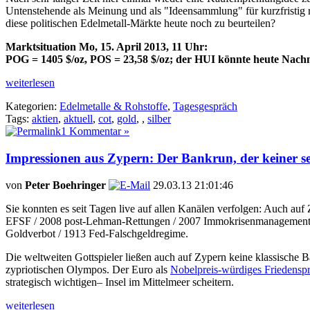
Untenstehende als Meinung und als "Ideensammlung" für kurzfristig risi
diese politischen Edelmetall-Märkte heute noch zu beurteilen?
Marktsituation Mo, 15. April 2013, 11 Uhr:
POG = 1405 $/oz, POS = 23,58 $/oz; der HUI könnte heute Nachm
weiterlesen
Kategorien:
Edelmetalle & Rohstoffe
,
Tagesgespräch
Tags:
aktien
,
aktuell
,
cot
,
gold
,
,
silber
1 Kommentar »
Impressionen aus Zypern: Der Bankrun, der keiner se
von
Peter Boehringer
29.03.13 21:01:46
Sie konnten es seit Tagen live auf allen Kanälen verfolgen: Auch au
EFSF / 2008 post-Lehman-Rettungen / 2007 Immokrisenmanagement / 2
Goldverbot / 1913 Fed-Falschgeldregime.
Die weltweiten Gottspieler ließen auch auf Zypern keine klassische 
zypriotischen Olympos. Der Euro als
Nobelpreis-würdiges Friedenspr
strategisch wichtigen– Insel im Mittelmeer scheitern.
weiterlesen