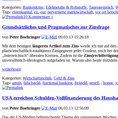
Kategorien:
Bankenkrise
,
Edelmetalle & Rohstoffe
,
Tagesgespräch
,
W
Tags:
eigenkapital
,
eu
,
eur
,
pervertierte marktwirtschaft
,
vor ort berich
10 Kommentare »
Grundsätzliches und Pragmatisches zur Zinsfrage
von
Peter Boehringer
09.03.13 15:26:18
Mit dem heutigen
längeren Artikel zum Zins
werde ich mir auf den 
planwirtschaftlich-totalitären) Zinsgegnern jeder Couleur, noch bei 
„österreichisch“-liberalen Kreisen. Zudem ist die
Zins(rechtfertigun
unversöhnlich-ideologisch aufgeladen ist. Warum also heute trotzdem 
weiterlesen
Kategorien:
Wirtschaftspolitik
,
Geld & Zins
Tags:
aquin
,
falschgeld
,
fractional banking
,
freigeld
,
gesell
,
,
hoppe
,
j
USA erreichen Schulden-Vollfinanzierung des Haushalt
von
Peter Boehringer
06.03.13 12:56:09
Das die US-Medien beherrschende Thema der vergangenen Wochen war 