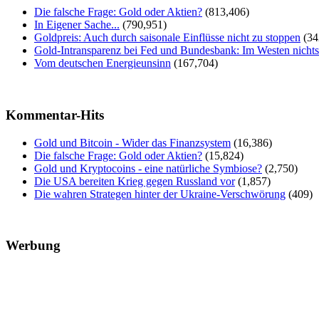
Die falsche Frage: Gold oder Aktien?
(813,406)
In Eigener Sache...
(790,951)
Goldpreis: Auch durch saisonale Einflüsse nicht zu stoppen
(34
Gold-Intransparenz bei Fed und Bundesbank: Im Westen nicht
Vom deutschen Energieunsinn
(167,704)
Kommentar-Hits
Gold und Bitcoin - Wider das Finanzsystem
(16,386)
Die falsche Frage: Gold oder Aktien?
(15,824)
Gold und Kryptocoins - eine natürliche Symbiose?
(2,750)
Die USA bereiten Krieg gegen Russland vor
(1,857)
Die wahren Strategen hinter der Ukraine-Verschwörung
(409)
Werbung