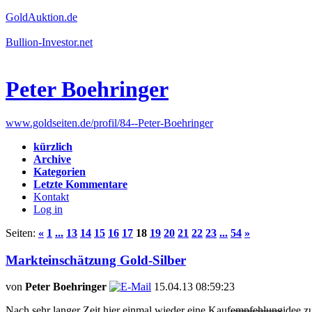
GoldAuktion.de
Bullion-Investor.net
Peter Boehringer
www.goldseiten.de/profil/84--Peter-Boehringer
kürzlich
Archive
Kategorien
Letzte Kommentare
Kontakt
Log in
Seiten:
«
1
...
13
14
15
16
17
18
19
20
21
22
23
...
54
»
Markteinschätzung Gold-Silber
von
Peter Boehringer
15.04.13 08:59:23
Nach sehr langer Zeit hier einmal wieder eine Kauf
empfehlung
idee z