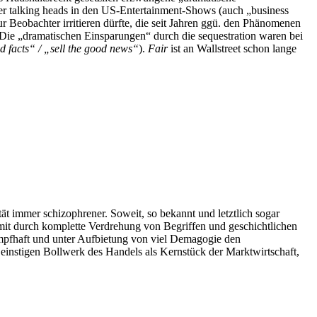
er talking heads in den US-Entertainment-Shows (auch „business
 Beobachter irritieren dürfte, die seit Jahren ggü. den Phänomenen
 Die „dramatischen Einsparungen“ durch die sequestration waren bei
d facts“ / „sell the good news“
).
Fair
ist an Wallstreet schon lange
ät immer schizophrener. Soweit, so bekannt und letztlich sogar
it durch komplette Verdrehung von Begriffen und geschichtlichen
rampfhaft und unter Aufbietung von viel Demagogie den
einstigen Bollwerk des Handels als Kernstück der Marktwirtschaft,