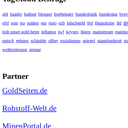
afd
baader
bailout
blogger
boehringer
bundesbank
bundestag
bver
g
eu
efsf
esm
euliten
eur
euro
ezb
falschgeld
fed
finanzkrise
ftd
holt unser gold heim
inflation
iwf
keynes
lügen
mainstream
manipu
putsch
rettung
schäuble
silber
sozialismus
spiegel
staatsbankrott
st
weltregierung
zensur
Partner
GoldSeiten.de
Rohstoff-Welt.de
MinenPortal.de