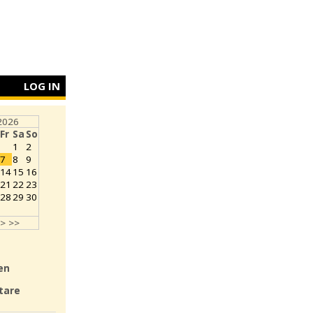
LOG IN
2026
Fr
Sa
So
1
2
7
8
9
14
15
16
21
22
23
28
29
30
>
>>
en
tare