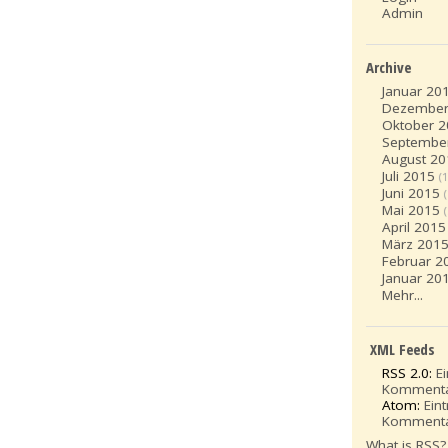
Admin
Archive
Januar 20
Dezember
Oktober 
Septembe
August 20
Juli 2015
(1
Juni 2015
Mai 2015
April 2015
März 201
Februar 2
Januar 20
Mehr...
XML Feeds
RSS 2.0:
E
Komment
Atom:
Ein
Komment
What is RSS?