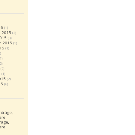
16
(1)
 2015
(2)
2015
(3)
r 2015
(1)
15
(1)
)
(1)
(2)
(2)
5
(1)
015
(2)
15
(6)
inträge
,
are
träge
,
are