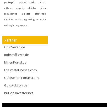
papiergeld
planwirtschaft
putsch
rettung
schweiz
schäuble
silber
sozialismus
spiegel
staatsgold
totalitär
verfassungswidrig
wahrheit
weltregierung
zensur
Partner
GoldSeiten.de
Rohstoff-Welt.de
MinenPortal.de
EdelmetallMesse.com
Goldseiten-Forum.com
GoldAuktion.de
Bullion-Investor.net