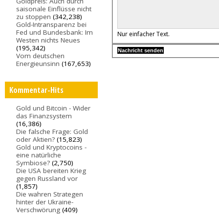
Goldpreis: Auch durch
saisonale Einflüsse nicht
zu stoppen
(342,238)
Gold-Intransparenz bei
Fed und Bundesbank: Im
Nur einfacher Text.
Westen nichts Neues
(195,342)
Vom deutschen
Energieunsinn
(167,653)
Kommentar-Hits
Gold und Bitcoin - Wider
das Finanzsystem
(16,386)
Die falsche Frage: Gold
oder Aktien?
(15,823)
Gold und Kryptocoins -
eine natürliche
Symbiose?
(2,750)
Die USA bereiten Krieg
gegen Russland vor
(1,857)
Die wahren Strategen
hinter der Ukraine-
Verschwörung
(409)