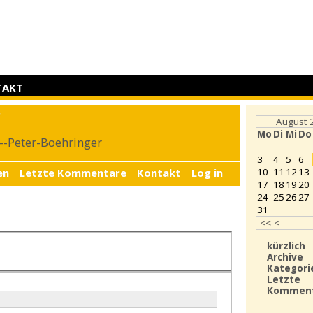
TAKT
r
August 
Mo
Di
Mi
Do
4--Peter-Boehringer
3
4
5
6
en
Letzte Kommentare
Kontakt
Log in
10
11
12
13
17
18
19
20
24
25
26
27
31
<<
<
kürzlich
Archive
Kategori
Letzte
Kommen