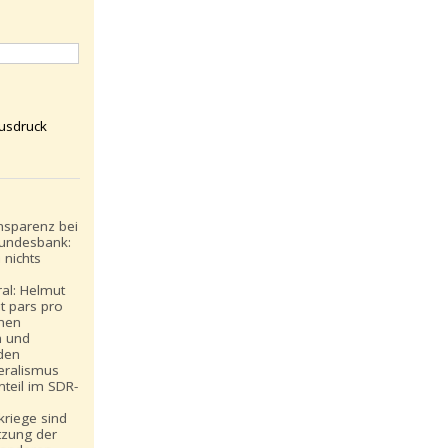
usdruck
nsparenz bei
undesbank:
 nichts
ral: Helmut
t pars pro
inen
n und
den
eralismus
teil im SDR-
:
riege sind
tzung der