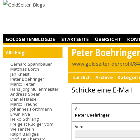
GOLDSEITENBLOG.DE
STARTSEITE
ÜBERSICHT
KON
Peter Boehringe
Alle Blogs
www.goldseiten.de/profil/8
Gerhard Spannbauer
Matthias Lorch
Jan Kneist
kürzlich
Archive
Kategori
Peter Boehringer
Marco Feiten
Schicke eine E-Mail
Hans Jörg Müllenmeister
Andreas Speer
Daniel Haase
Marco Freundl
An:
Johannes Forthmann
Erwin Riva
Peter Boehringer
Heiko Schrang
Freigeist Rüdiger vom
Von:
Weisenstein
Ralph Bärligea
Prof. Dr. Eberhard