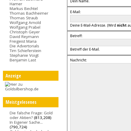
Dein Name.
Hamer
Markus Bechtel
E-Mail:
Thomas Bachheimer
Thomas Straub
Wolfgang Arnold
Deine E-Mail-Adresse. (Wird
nicht
au
Wolfgang Prabel
Christoph Geyer
Betreff:
David Reymann
Freigeist Maria
Die Advertorials
Betreff der E-Mail.
Tim Schieferstein
Stephanie Voigt
Benjamin Last
Nachricht:
Anzeige
Meistgelesenes
Die falsche Frage: Gold
oder Aktien?
(813,208)
In Eigener Sache...
(790,724)