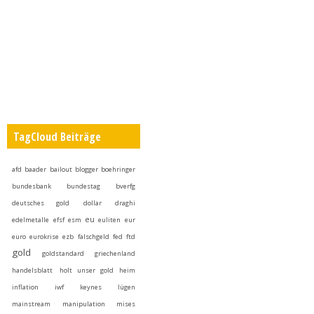
TagCloud Beiträge
afd
baader
bailout
blogger
boehringer
bundesbank
bundestag
bverfg
deutsches gold
dollar
draghi
eu
edelmetalle
efsf
esm
euliten
eur
euro
eurokrise
ezb
falschgeld
fed
ftd
gold
goldstandard
griechenland
handelsblatt
holt unser gold heim
inflation
iwf
keynes
lügen
mainstream
manipulation
mises