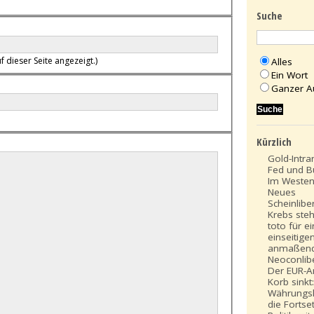
Suche
f dieser Seite angezeigt.)
Alles
Ein Wort
Ganzer A
Kürzlich
Gold-Intra
Fed und B
Im Westen
Neues
Scheinlibe
Krebs steh
toto für e
einseitige
anmaßen
Neoconlib
Der EUR-An
Korb sinkt
Währungsk
die Fortse