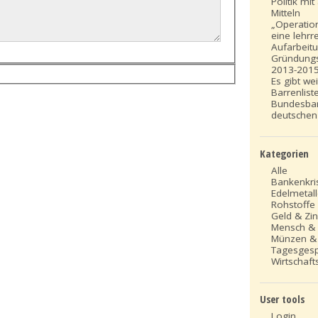
Politik mi
Mitteln
„Operation
eine lehrr
Aufarbeit
Gründung
2013-201
Es gibt we
Barrenlist
Bundesba
deutschen
Kategorien
Alle
Bankenkri
Edelmetal
Rohstoffe
Geld & Zi
Mensch &
Münzen &
Tagesges
Wirtschafts
User tools
Login