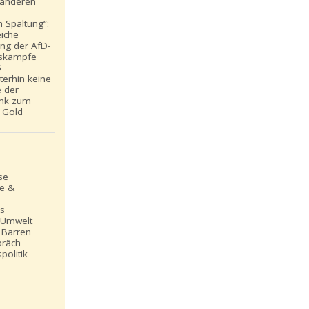
t anderen
 Spaltung“:
eiche
ung der AfD-
skämpfe
5
iterhin keine
e der
nk zum
 Gold
se
le &
ns
 Umwelt
 Barren
präch
politik