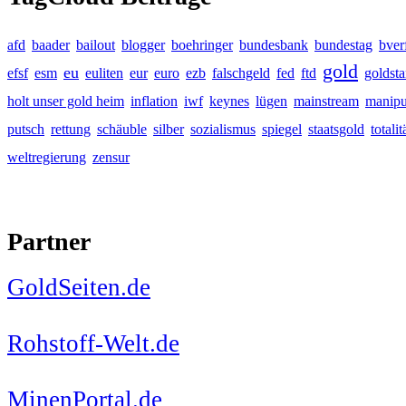
afd
baader
bailout
blogger
boehringer
bundesbank
bundestag
bver
gold
eu
efsf
esm
euliten
eur
euro
ezb
falschgeld
fed
ftd
goldst
holt unser gold heim
inflation
iwf
keynes
lügen
mainstream
manipu
putsch
rettung
schäuble
silber
sozialismus
spiegel
staatsgold
totalit
weltregierung
zensur
Partner
GoldSeiten.de
Rohstoff-Welt.de
MinenPortal.de