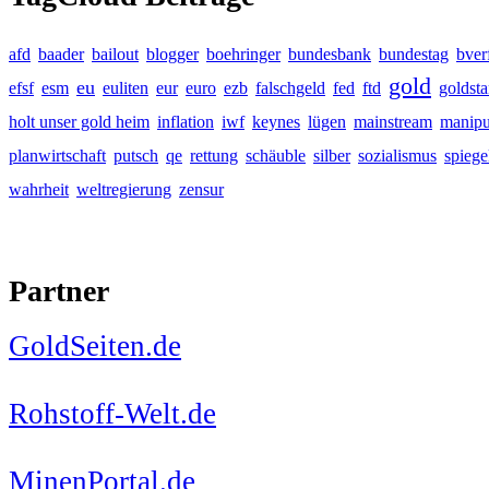
afd
baader
bailout
blogger
boehringer
bundesbank
bundestag
bver
gold
eu
efsf
esm
euliten
eur
euro
ezb
falschgeld
fed
ftd
goldst
holt unser gold heim
inflation
iwf
keynes
lügen
mainstream
manipu
planwirtschaft
putsch
qe
rettung
schäuble
silber
sozialismus
spiege
wahrheit
weltregierung
zensur
Partner
GoldSeiten.de
Rohstoff-Welt.de
MinenPortal.de