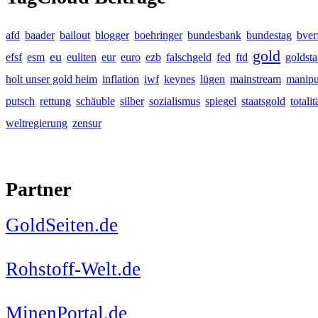
afd
baader
bailout
blogger
boehringer
bundesbank
bundestag
bver
gold
eu
efsf
esm
euliten
eur
euro
ezb
falschgeld
fed
ftd
goldst
holt unser gold heim
inflation
iwf
keynes
lügen
mainstream
manipu
putsch
rettung
schäuble
silber
sozialismus
spiegel
staatsgold
totalit
weltregierung
zensur
Partner
GoldSeiten.de
Rohstoff-Welt.de
MinenPortal.de