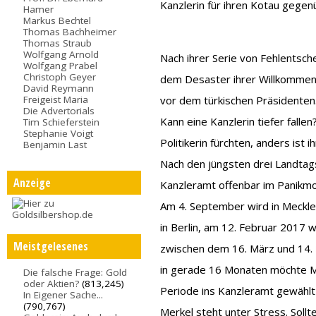
Kanzlerin für ihren Kotau geg
Hamer
Markus Bechtel
Thomas Bachheimer
Thomas Straub
Wolfgang Arnold
Nach ihrer Serie von Fehlentsche
Wolfgang Prabel
Christoph Geyer
dem Desaster ihrer Willkommenspo
David Reymann
Freigeist Maria
vor dem türkischen Präsidenten
Die Advertorials
Kann eine Kanzlerin tiefer falle
Tim Schieferstein
Stephanie Voigt
Politikerin fürchten, anders ist i
Benjamin Last
Nach den jüngsten drei Landta
Anzeige
Kanzleramt offenbar im Panikm
Am 4. September wird in Meck
in Berlin, am 12. Februar 2017 
Meistgelesenes
zwischen dem 16. März und 14. 
in gerade 16 Monaten möchte Me
Die falsche Frage: Gold
oder Aktien?
(813,245)
Periode ins Kanzleramt gewähl
In Eigener Sache...
(790,767)
Merkel steht unter Stress. Sollte