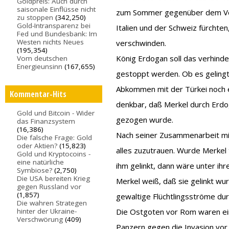
Goldpreis: Auch durch
saisonale Einflüsse nicht
zum Sommer gegenüber dem Vorja
zu stoppen
(342,250)
Gold-Intransparenz bei
Italien und der Schweiz fürchte
Fed und Bundesbank: Im
Westen nichts Neues
verschwinden.
(195,354)
König Erdogan soll das verhinder
Vom deutschen
Energieunsinn
(167,655)
gestoppt werden. Ob es gelingt, 
Abkommen mit der Türkei noch e
Kommentar-Hits
denkbar, daß Merkel durch Erdog
Gold und Bitcoin - Wider
gezogen wurde.
das Finanzsystem
(16,386)
Nach seiner Zusammenarbeit mit
Die falsche Frage: Gold
oder Aktien?
(15,823)
alles zuzutrauen. Wurde Merkel 
Gold und Kryptocoins -
eine natürliche
ihm gelinkt, dann wäre unter ih
Symbiose?
(2,750)
Die USA bereiten Krieg
Merkel weiß, daß sie gelinkt w
gegen Russland vor
(1,857)
gewaltige Flüchtlingsströme du
Die wahren Strategen
hinter der Ukraine-
Die Ostgoten vor Rom waren ein
Verschwörung
(409)
Panzern gegen die Invasion vor