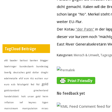
dicht gemacht. Italien will die
schon lange "No". Merkel steht m
weiter EU-Flur.
Der Kotau
"der Patin"
in der lä
dieser vor kurzem noch "mächti
East River Generalsekretärin W
TagCloud Beiträge
Kategorien:
Mensch & Umwelt
,
Tagesg
afd
baader
bailout
banken
blogger
boehringer
bundesbank
bundestag
bverfg
deutsches gold
dollar
draghi
eu
edelmetalle
efsf
esm
euliten
eur
gold
euro
ezb
falschgeld
fed
ftd
goldstandard
griechenland
No feedback yet
handelsblatt
holt unser gold heim
inflation
iwf
keynes
lügen
Comment feed for t
mainstream
manipulation
mises