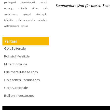
papiergeld
planwirtschaft
putsch
Kommentare sind für diesen Beitra
rettung
schäuble
silber
snb
sozialismus
spiegel
staatsgold
totalitär
verfassungswidrig
wahrheit
weltregierung
zensur
Partner
GoldSeiten.de
Rohstoff-Welt.de
MinenPortal.de
EdelmetallMesse.com
Goldseiten-Forum.com
GoldAuktion.de
Bullion-Investor.net