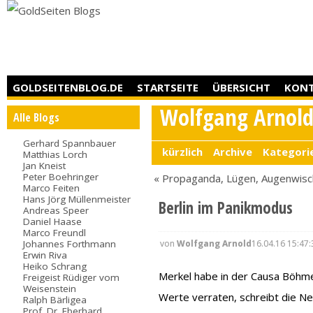
GOLDSEITENBLOG.DE
STARTSEITE
ÜBERSICHT
KON
Wolfgang Arnol
Alle Blogs
Gerhard Spannbauer
kürzlich
Archive
Kategori
Matthias Lorch
Jan Kneist
Peter Boehringer
« Propaganda, Lügen, Augenwisc
Marco Feiten
Hans Jörg Müllenmeister
Berlin im Panikmodus
Andreas Speer
Daniel Haase
Marco Freundl
von
Wolfgang Arnold
16.04.16 15:47:
Johannes Forthmann
Erwin Riva
Heiko Schrang
Merkel habe in der Causa Böhm
Freigeist Rüdiger vom
Weisenstein
Werte verraten, schreibt die N
Ralph Bärligea
Prof. Dr. Eberhard