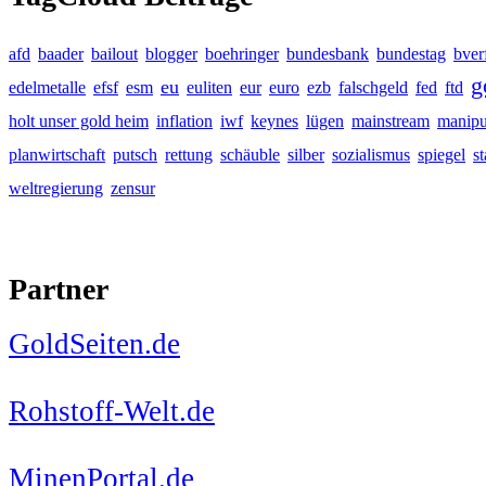
afd
baader
bailout
blogger
boehringer
bundesbank
bundestag
bver
g
eu
edelmetalle
efsf
esm
euliten
eur
euro
ezb
falschgeld
fed
ftd
holt unser gold heim
inflation
iwf
keynes
lügen
mainstream
manipu
planwirtschaft
putsch
rettung
schäuble
silber
sozialismus
spiegel
s
weltregierung
zensur
Partner
GoldSeiten.de
Rohstoff-Welt.de
MinenPortal.de